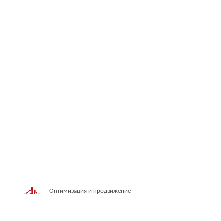
Оптимизация и продвижение
сайта Информ-С
Скутеры
|
Мотоци
Мотоэкипировка